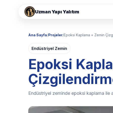
Uzman Yapı Yalıtım
Çatı On
Ana Sayfa
/
Projeler
/
Epoksi Kaplama + Zemin Çizg
Epoksi
Epoksi
Endüstriyel Zemin
Epoksi
Epoksi Kapl
Çatı Y
Çatı De
Çizgilendirm
Yönlend
Endüstriyel zeminde epoksi kaplama ile al