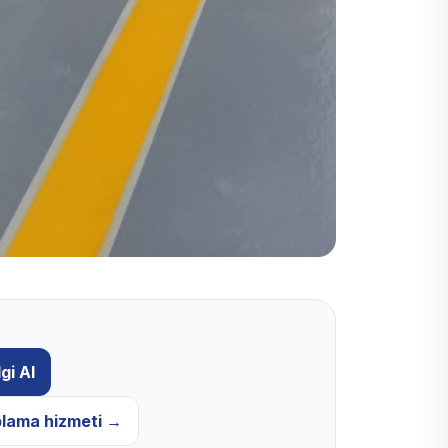
gi Al
plama
hizmeti →