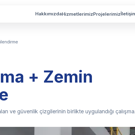
Hakkımızda
İletişi
Hizmetlerimiz
Projelerimiz
arım ve Tadilat İşlemi
Otopark Ze
ilendirme
 Kaplama + Zemin Çizgilendirme
Portakal D
 Zemin Self-Levelling Uygulama
Epoksi Sel
 Zemin Boyama İşlemi
Tünel Su Y
ama + Zemin
alıtım İzolasyon Uygulaması
Epoksi Kap
resi Yalıtımı
Epoksi Kap
Çizgilendi
e
irme Çizgileri ve Otopark Çizgi Çalışması
an ve güvenlik çizgilerinin birlikte uygulandığı çalışma