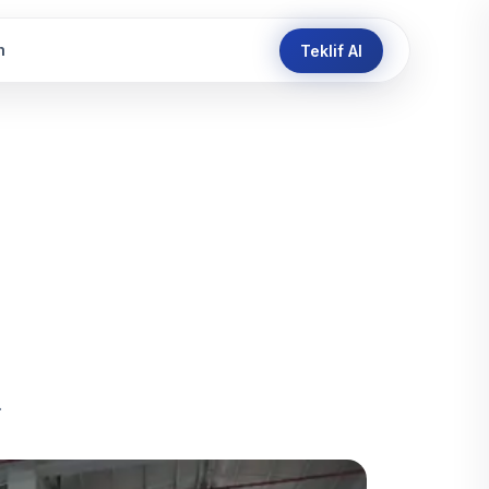
m
Teklif Al
min Kaplama + Çizgi İşlemi
okulu Zemin Kaplama
f-Leveling Zemin Kaplama
alıtımı Enjeksiyon Uygulaması
lama Parlak Zemin Uygulaması
lama Parlak Zemin Uygulaması +
rme
.