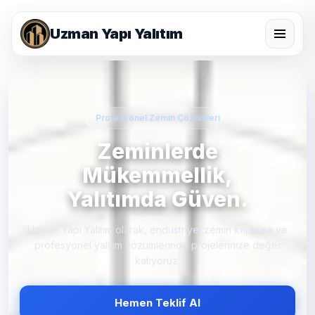
Uzman Yapı Yalıtım
Profesyonel Zemin Çözümleri
Zeminlerde
Mükemmellik
,
Yalıtımda Güven.
Uzman Yapı Yalıtım olarak, endüstriyel zemin kaplama ve
profesyonel yalıtım çözümlerinde projelerinize değer
katıyoruz.
Hemen Teklif Al