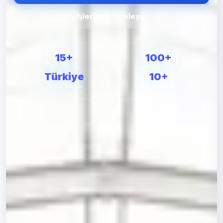
İşlerimizi İnceleyin
15+
100+
Yıllık Tecrübe
Tamamlanan Proje
Türkiye
10+
Hizmet Bölgesi
Uygulama Türü