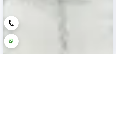
Hakkımızda
Uzman Yapı Yalıtım;
epoksi zemin kaplama
,
self
leveling
,
otopark çizgilendirme
ve
su yalıtımı
alanlarında projeye özel çözümler sunar.